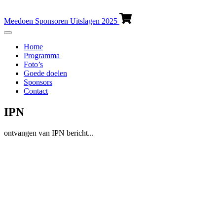
Meedoen
Sponsoren
Uitslagen 2025
Home
Programma
Foto’s
Goede doelen
Sponsors
Contact
IPN
ontvangen van IPN bericht...